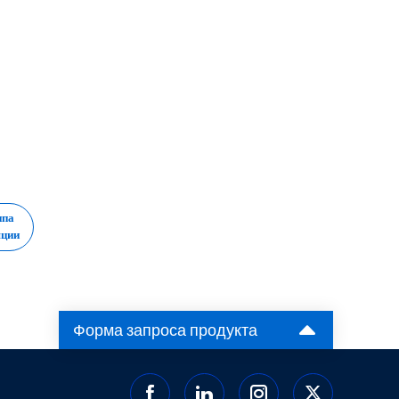
ппа
яции
Форма запроса продукта