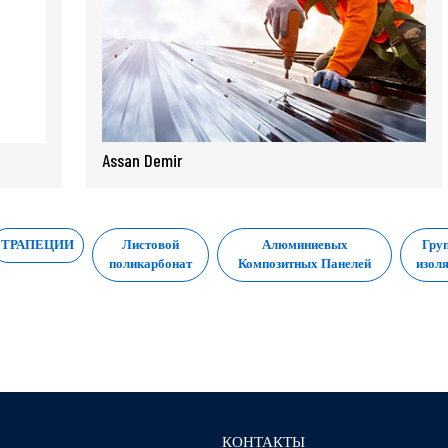
Assan Demir
ТРАПЕЦИИ
Листовой
Алюминиевых
Гру
поликарбонат
Композитных Панелей
изол
КОНТАКТЫ