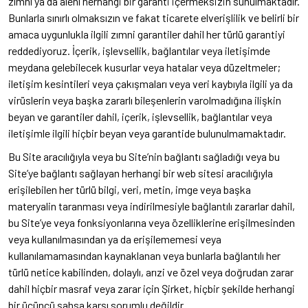
zımnî ya da alenî herhangi bir garanti içermeksizin sunulmaktadır.
Bunlarla sınırlı olmaksızın ve fakat ticarete elverişlilik ve belirli bir
amaca uygunlukla ilgili zımni garantiler dahil her türlü garantiyi
reddediyoruz. İçerik, işlevsellik, bağlantılar veya iletişimde
meydana gelebilecek kusurlar veya hatalar veya düzeltmeler;
iletişim kesintileri veya çakışmaları veya veri kaybıyla ilgili ya da
virüslerin veya başka zararlı bileşenlerin varolmadığına ilişkin
beyan ve garantiler dahil, içerik, işlevsellik, bağlantılar veya
iletişimle ilgili hiçbir beyan veya garantide bulunulmamaktadır.
Bu Site aracılığıyla veya bu Site’nin bağlantı sağladığı veya bu
Site’ye bağlantı sağlayan herhangi bir web sitesi aracılığıyla
erişilebilen her türlü bilgi, veri, metin, imge veya başka
materyalin taranması veya indirilmesiyle bağlantılı zararlar dahil,
bu Site’ye veya fonksiyonlarına veya özelliklerine erişilmesinden
veya kullanılmasından ya da erişilememesi veya
kullanılamamasından kaynaklanan veya bunlarla bağlantılı her
türlü netice kabilinden, dolaylı, arızi ve özel veya doğrudan zarar
dahil hiçbir masraf veya zarar için Şirket, hiçbir şekilde herhangi
bir üçüncü şahsa karşı sorumlu değildir.