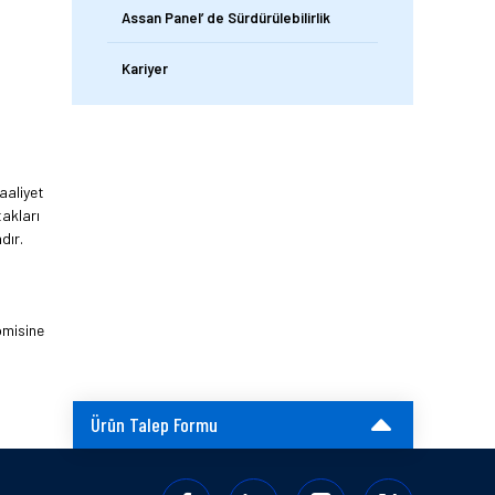
Assan Panel’ de Sürdürülebilirlik
Kariyer
aaliyet
takları
dır.
omisine
Ürün Talep Formu