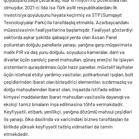
olmuşdur. 2021-ci ildə isə Türk əsilli respublikalardakı ilk
investisiya qoyuluşunu həyata keçirmiş və STP (Sumqayıt
Texnologiyalar Parkı) ilə tərəfdaşlıq etməklə, Azərbaycandakı
müəssisəsinin fəaliyyətlərinə başlamışdır. Fəaliyyət göstərdiyi
sektorda aşkar şəkildə qabaqcıl yerdə olan Assan Panel
poliuretan dolğulu panellərlə yanaşı, yanğına qarşı müqavimətə
malik PIR və daş yunu dolğulu, soyuducu kameralar, dam və
divarlar üçün sandviç panel məhsulları, günəş enerjisi ilə işləyən
sistemlərin quraşdırılması üçün hazır panellər, müxtəlif layihələr
üçün istehsal etdiyi yardımçı vasitələr, polikarbonat işıqları, bolt
çeşidlərindən ibarət olan birləşdirici elementlər, sızdırmazlıq və
dolğu məhsullarından ibarət olan, inşaatda istifadə edilən
kimyəvi maddələrdan ibarət məhsulları vasitəsilə dayanıqlı və
ekoloji təmiz binaların inşa edilməsinə töhfə verməkdədir.
Keyfiyyətli, etibarlı, yenilikçi, yanğına dözümlü məhsul çeşidləri
ilə yanaşı, ölkə daxilində və xaricindəki biznes tərəfdaşları ilə
birlikdə yüksək keyfiyyətli tətbiq xidmətləri də təmin
etməkdədir.