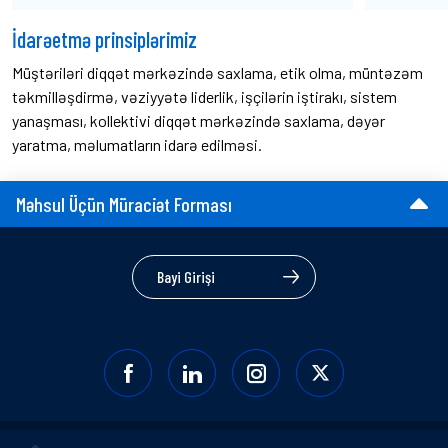
İdarəetmə prinsiplərimiz
Müştəriləri diqqət mərkəzində saxlama, etik olma, müntəzəm
təkmilləşdirmə, vəziyyətə liderlik, işçilərin iştirakı, sistem
yanaşması, kollektivi diqqət mərkəzində saxlama, dəyər
yaratma, məlumatların idarə edilməsi.
Məhsul Üçün Müraciət Forması
Bayi Girişi