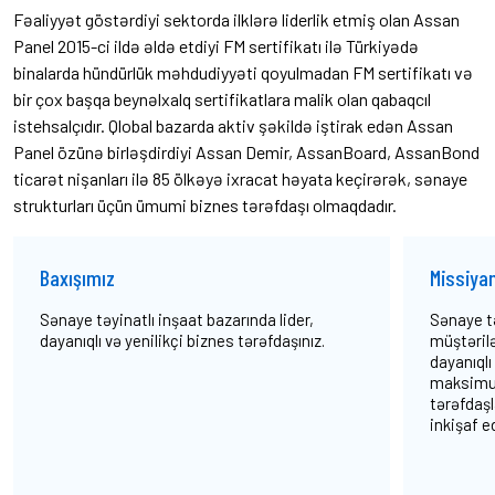
Fəaliyyət göstərdiyi sektorda ilklərə liderlik etmiş olan Assan
Panel 2015-ci ildə əldə etdiyi FM sertifikatı ilə Türkiyədə
binalarda hündürlük məhdudiyyəti qoyulmadan FM sertifikatı və
bir çox başqa beynəlxalq sertifikatlara malik olan qabaqcıl
istehsalçıdır. Qlobal bazarda aktiv şəkildə iştirak edən Assan
Panel özünə birləşdirdiyi Assan Demir, AssanBoard, AssanBond
ticarət nişanları ilə 85 ölkəyə ixracat həyata keçirərək, sənaye
strukturları üçün ümumi biznes tərəfdaşı olmaqdadır.
Baxışımız
Missiya
Sənaye təyinatlı inşaat bazarında lider,
Sənaye tə
dayanıqlı və yenilikçi biznes tərəfdaşınız.
müştərilə
dayanıqlı 
maksimum
tərəfdaşl
inkişaf e