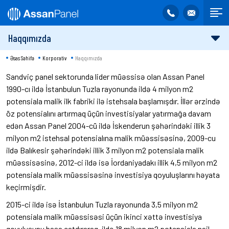
Haqqımızda
Əsas Səhifə
Korporativ
Haqqımızda
Sandviç panel sektorunda lider müəssisə olan Assan Panel
1990-cı ildə İstanbulun Tuzla rayonunda ildə 4 milyon m2
potensiala malik ilk fabriki ilə istehsala başlamışdır. İllər ərzində
öz potensialını artırmaq üçün investisiyalar yatırmağa davam
edən Assan Panel 2004-cü ildə İskenderun şəhərindəki illik 3
milyon m2 istehsal potensialına malik müəssisəsinə, 2009-cu
ildə Balıkesir şəhərindəki illik 3 milyon m2 potensiala malik
müəssisəsinə, 2012-ci ildə isə İordaniyadakı illik 4,5 milyon m2
potensiala malik müəssisəsinə investisiya qoyuluşlarını həyata
keçirmişdir.
2015-ci ildə isə İstanbulun Tuzla rayonunda 3,5 milyon m2
potensiala malik müəssisəsi üçün ikinci xəttə investisiya
qoyuluşunu başa çatdıraraq, ildə 18 milyon m2 potensiala nail