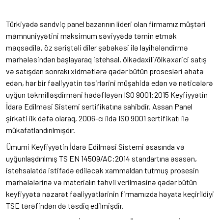
Türkiyədə sandviç panel bazarının lideri olan firmamız müştəri
məmnuniyyətini maksimum səviyyədə təmin etmək
məqsədilə, öz səriştəli diler şəbəkəsi ilə layihələndirmə
mərhələsindən başlayaraq istehsal, ölkədaxili/ölkəxarici satış
və satışdan sonrakı xidmətlərə qədər bütün prosesləri əhatə
edən, hər bir fəaliyyətin təsirlərini müşahidə edən və nəticələrə
uyğun təkmilləşdirməni hədəfləyən ISO 9001:2015 Keyfiyyətin
İdarə Edilməsi Sistemi sertifikatına sahibdir. Assan Panel
şirkəti ilk dəfə olaraq, 2006-cı ildə ISO 9001 sertifikatı ilə
mükafatlandırılmışdır.
Ümumi Keyfiyyətin İdarə Edilməsi Sistemi əsasında və
uyğunlaşdırılmış TS EN 14509/AC:2014 standartına əsasən,
istehsalatda istifadə ediləcək xammaldan tutmuş prosesin
mərhələlərinə və materialın təhvil verilməsinə qədər bütün
keyfiyyətə nəzarət fəaliyyətlərinin firmamızda həyata keçirildiyi
TSE tərəfindən də təsdiq edilmişdir.