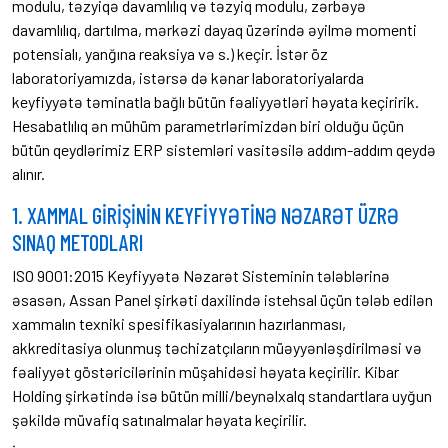
modulu, təzyiqə davamlılıq və təzyiq modulu, zərbəyə
davamlılıq, dartılma, mərkəzi dayaq üzərində əyilmə momenti
potensialı, yanğına reaksiya və s.) keçir. İstər öz
laboratoriyamızda, istərsə də kənar laboratoriyalarda
keyfiyyətə təminatla bağlı bütün fəaliyyətləri həyata keçiririk.
Hesabatlılıq ən mühüm parametrlərimizdən biri olduğu üçün
bütün qeydlərimiz ERP sistemləri vasitəsilə addım-addım qeydə
alınır.
1. XAMMAL GİRİŞİNİN KEYFİYYƏTİNƏ NƏZARƏT ÜZRƏ
SINAQ METODLARI
ISO 9001:2015 Keyfiyyətə Nəzarət Sisteminin tələblərinə
əsasən, Assan Panel şirkəti daxilində istehsal üçün tələb edilən
xammalın texniki spesifikasiyalarının hazırlanması,
akkreditasiya olunmuş təchizatçıların müəyyənləşdirilməsi və
fəaliyyət göstəricilərinin müşahidəsi həyata keçirilir. Kibar
Holding şirkətində isə bütün milli/beynəlxalq standartlara uyğun
şəkildə müvafiq satınalmalar həyata keçirilir.