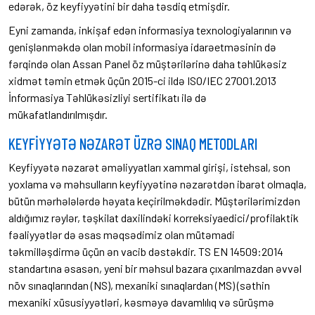
edərək, öz keyfiyyətini bir daha təsdiq etmişdir.
Eyni zamanda, inkişaf edən informasiya texnologiyalarının və
genişlənməkdə olan mobil informasiya idarəetməsinin də
fərqində olan Assan Panel öz müştərilərinə daha təhlükəsiz
xidmət təmin etmək üçün 2015-ci ildə ISO/IEC 27001.2013
İnformasiya Təhlükəsizliyi sertifikatı ilə də
mükafatlandırılmışdır.
KEYFİYYƏTƏ NƏZARƏT ÜZRƏ SINAQ METODLARI
Keyfiyyətə nəzarət əməliyyatları xammal girişi, istehsal, son
yoxlama və məhsulların keyfiyyətinə nəzarətdən ibarət olmaqla,
bütün mərhələlərdə həyata keçirilməkdədir. Müştərilərimizdən
aldığımız rəylər, təşkilat daxilindəki korreksiyaedici/profilaktik
fəaliyyətlər də əsas məqsədimiz olan mütəmadi
təkmilləşdirmə üçün ən vacib dəstəkdir. TS EN 14509:2014
standartına əsasən, yeni bir məhsul bazara çıxarılmazdan əvvəl
növ sınaqlarından (NS), mexaniki sınaqlardan (MS) (səthin
mexaniki xüsusiyyətləri, kəsməyə davamlılıq və sürüşmə