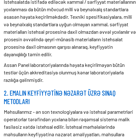
İstehsalatda istifadə ediləcək xammal / sərfiyyat materiallarının
yoxlanması da bütün mövcud milli və beynəlxalq standartlara
əsasən həyata keçirilməkdədir. Texniki spesifikasiyalara, milli
və beynəlxalq standartlara uyğun olmayan xammal, sərfiyyat
materialları istehsal prosesinə daxil olmazdan əvvəl yoxlanılır və
prosesin əvvəlində qeyri-münasib materialların istehsalat
prosesinə daxil olmasının qarşısı alınaraq, keyfiyyətin
dayanıqlılığı təmin edilir.
Assan Panel laboratoriyalarında həyata keçirilməyən bütün
testlər üçün akkreditasiya olunmuş kənar laboratoriyalarla
razılığa gəlinmişdir.
2. EMALIN KEYFİYYƏTİNƏ NƏZARƏT ÜZRƏ SINAQ
METODLARI
Məhsullarımız - ən son texnologiyalara və istehsal parametrləri
operatorlar tərəfindən yoxlana bilən rəqəmsal sistemə malik
fasiləsiz xətdə istehsal edilir. İstehsal mərhələlərində
məhsulların keyfiyyətinə nəzarət əməliyyatları, məhsullara