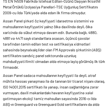
TS EN 14509 Fabrikdə İstehsal Edilən-Özünü Daşıyan İkisəthli
Metal Örtüklü İzolyasiya Panelləri-TSE Uyğunluq Sertifikatını
2009-cu ildə Türkiyədə əldə edən ilk firma olmuşdur.
Assan Panel şirkəti öz keyfiyyəti idarəetmə sistemini və
məhsullarının keyfiyyətini yalnız ölkə daxilində deyil, ölkə
xaricində də sübut etməyə davam edir. Bununla bağlı, 4880,
4881 və 4471 saylı standartlara əsasən, üçüncü şəxslər
tərəfindən təmin edilən test və setifikasiya xidmətləri
sahəsində beynəlxalq lider olan FM Approvals şirkətinin (ABŞ)
sertifikatını sandviç panel sektorunda uzunluq
məhdudiyyəti/limiti olmadan əldə etməyə layiq görülmüş ilk türk
firmasıdır.
Assan Panel sadəcə məhsullarının keyfiyyəti ilə deyil, ətraf
mühitə həssas yanaşması ilə də tanınan bir ticarət nişanı olaraq,
ISO 14001.2015 sertifikatı ilə yanaşı, insan sağlamlığına zərər
vurmayan, daxili məkanlardakı havanın keyfiyyətinə xələl
gətirməyən ekoloji təmiz məhsulları sayəsində 2016-cı ildə
ABŞ-ın Greenguard və Greenguard Gold sertifikatlarını da əldə