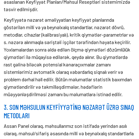
əsaslanan Keyfiyyət Planları/Məhsul Reseptləri sistemimizdə
təsvir edilmişdir.
Keyfiyyətə nəzarət əməliyyatları keyfiyyət planlarında
göstərilən milli və ya beynəlxalq standartlar, nəzarət dövrü,
metodlar, cihazlar (kalibrasiyalı), kritik qiymətlər-parametrlər və
s. nəzərə alınmaqla səriştəli işçilər tərəfindən həyata keçirilir.
Yoxlamalardan sonra əldə edilən ölçmə qiymətləri dözümlülük
qiymətləri ilə müqayisə edilərək, qeydə alınır. Bu qiymətlərdə
rast gəlinə biləcək potensial kənaraçıxmalar zamanı
sistemlərimiz avtomatik olaraq xəbərdarlıq siqnalı verir və
problem dərhal həll edilir. Bütün məlumatlar statistik baxımdan
qiymətləndirilir və təkmilləşdirmələr, hədəflərin
müəyyənləşdirilməsi zamanı bu məlumatlara istinad edilir.
3. SON MƏHSULUN KEYFİYYƏTİNƏ NƏZARƏT ÜZRƏ SINAQ
METODLARI
Assan Panel olaraq, məhsullarımız son istifadə yerindən asılı
olaraq, məhsul/sifariş əsasında milli və beynəlxalq standartlarla