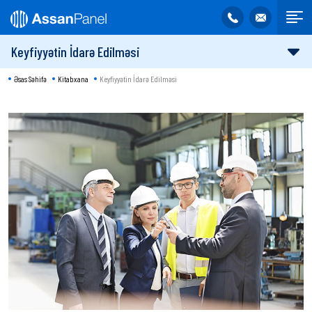
Keyfiyyətin İdarə Edilməsi
Əsas Səhifə
Kitabxana
Keyfiyyətin İdarə Edilməsi