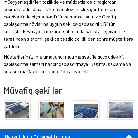
müəyyənləşdirilən tezlikdə və müddətlərdə sınaqlardan
keçməkdədir. Sınaq nəticələri dözümlülük göstəriciləri
çərçivəsində qiymətləndirilir və məhsullarımız müvafiq
qablaşdırma növlərinə uyğun şəkildə qablaşdırılır. Bütün
sifarişlər keyfiyyətə nəzarət sahəsində səriştəli işçilərimiz
tərəfindən sistemli şəkildə təsdiq edildikdən sonra müştərilərə
çatdırılır.
Müştərilərimizi məlumatlandırmaq məqsədilə qeyd edək ki,
qablaşdırma zamanı hər bir qablaşdırmaya "Daşıma, saxlama və
quraşdırma Qaydaları" sənədi də əlavə edilir.
Müvafiq şəkillər
Məhsul Üçün Müraciət Forması