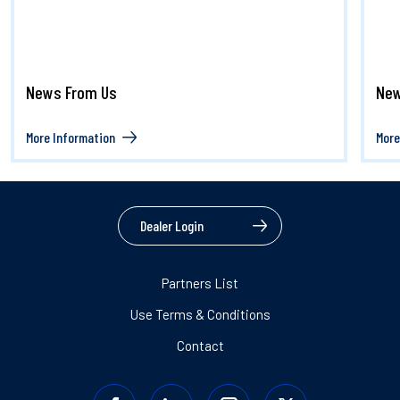
News From Us
New
More Information
More
Dealer Login
Partners List
Use Terms & Conditions
Contact